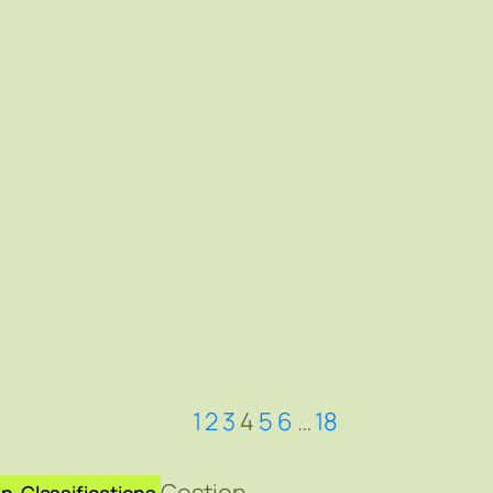
1
2
3
4
5
6
…
18
on
Classifications