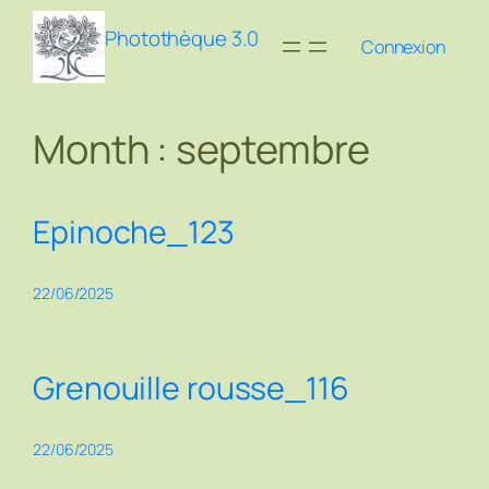
Aller
Photothèque 3.0
au
Connexion
contenu
Month :
septembre
Epinoche_123
22/06/2025
Grenouille rousse_116
22/06/2025