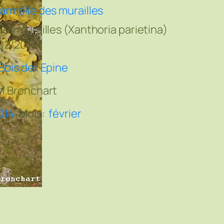
armélie des murailles
des murailles (Xanthoria parietina)
02/2014
Bois de l’Epine
M.Bronchart
014
Mois:
février