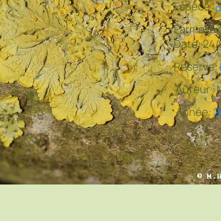
Espèce :
P
Parmélie 
Date: 24/
Réserve:
Auteur :
Année:
2