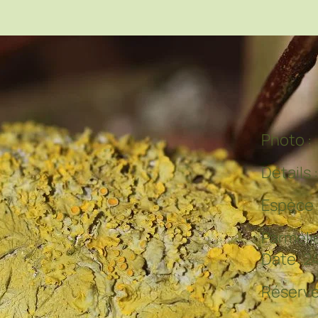
Photo :
Détails 
Espèce 
Parmélie
Date: 2
Réserv