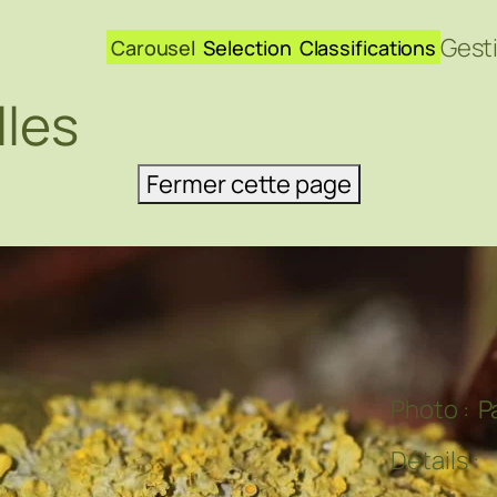
Gest
Carousel
Selection
Classifications
lles
Fermer cette page
Photo :
P
Détails :