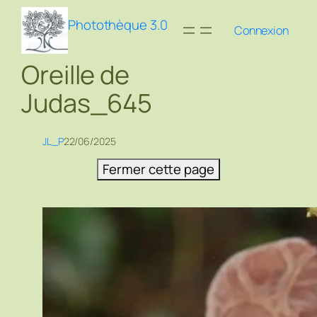
Aller
Photothèque 3.0
au
Connexion
contenu
Oreille de
Judas_645
JL_P
22/06/2025
Fermer cette page