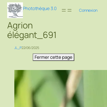
Aller
Photothèque 3.0
au
Connexion
contenu
Agrion
élégant_691
JL_P
22/06/2025
Fermer cette page