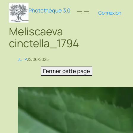
Aller
Photothèque 3.0
au
Connexion
contenu
Meliscaeva
cinctella_1794
JL_P
22/06/2025
Fermer cette page