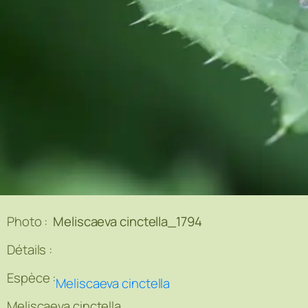
Photo :
Meliscaeva cinctella_1794
Détails :
Espèce :
Meliscaeva cinctella
Meliscaeva cinctella