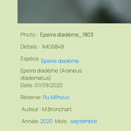
Photo :
Epeire diadème_1803
Détails :
IMG6848
Espèce :
Epeire diadème
Epeire diadème (Araneus
diadematus)
Date: 01/09/2020
Réserve:
Ru Milhoux
Auteur :
M.Bronchart
Année:
2020
Mois:
septembre