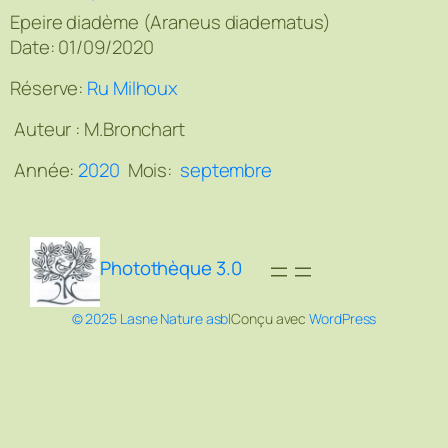
Epeire diadème (Araneus diadematus)
Date: 01/09/2020
Réserve:
Ru Milhoux
Auteur :
M.Bronchart
Année:
2020
Mois:
septembre
Photothèque 3.0
© 2025 Lasne Nature asbl
Conçu avec
WordPress