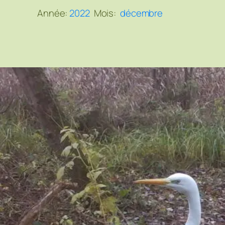
Année:
2022
Mois:
décembre