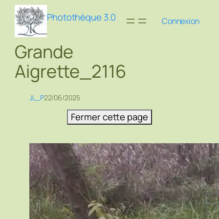
Aller
Photothèque 3.0
au
Connexion
contenu
Grande
Aigrette_2116
JL_P
22/06/2025
Fermer cette page