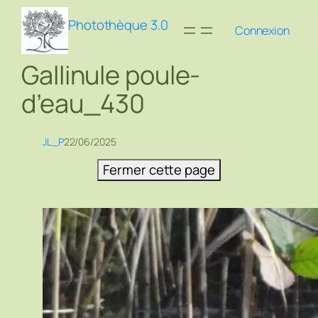
Aller
Photothèque 3.0
au
Connexion
contenu
Gallinule poule-
d’eau_430
JL_P
22/06/2025
Fermer cette page