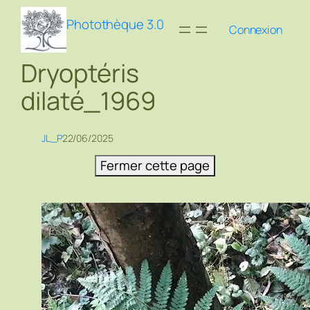
Aller
Photothèque 3.0
au
Connexion
contenu
Dryoptéris
dilaté_1969
JL_P
22/06/2025
Fermer cette page