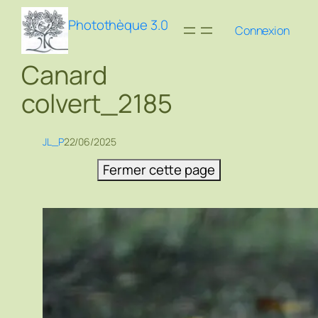
Aller
Photothèque 3.0
au
Connexion
contenu
Canard
colvert_2185
JL_P
22/06/2025
Fermer cette page