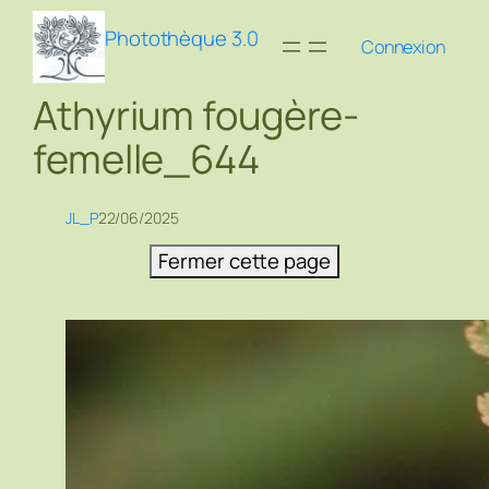
Aller
Photothèque 3.0
au
Connexion
contenu
Athyrium fougère-
femelle_644
JL_P
22/06/2025
Fermer cette page