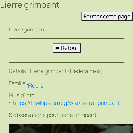
Lierre grimpant
Aller
au
Fermer cette page
contenu
Lierre grimpant
⬅ Retour
Détails :
Lierre grimpant (Hedera helix)
Famille :
Fleurs
Plus d’info
:
https://fr.wikipedia.org/wiki/Lierre_grimpant
6 observations pour Lierre grimpant.