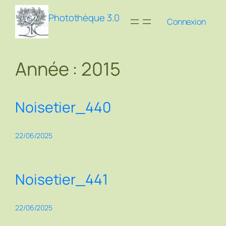
Aller
Photothèque 3.0
au
Connexion
contenu
Année :
2015
Noisetier_440
22/06/2025
Noisetier_441
22/06/2025